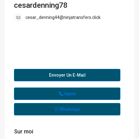
cesardenning78
nel
nel
nel
cesar_denning44@ninjatransfers.click
nel
nel
nel
nel
nel
nel
nel
nel
nel
nel
nel
nel
nel
Envoyer Un E-Mail
nel
nel
nel
nel
nel
Appel
nel
nel
nel
WhatsApp
nel
nel
nel
nel
nel
Sur moi
nel
nel