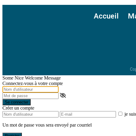
Accueil
Ma
Cop
Some Nice Welcome Message
Connectez-vous à votre compte
Se connecter
Créer un compte
je sui
Un mot de passe vous sera envoyé par courriel
l
Registre