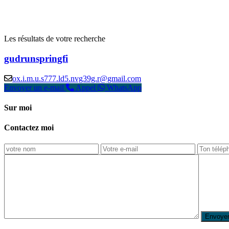
Les résultats de votre recherche
gudrunspringfi
ox.i.m.u.s777.ld5.nvg39g.r@gmail.com
Envoyer un e-mail
Appel
WhatsApp
Sur moi
Contactez moi
l