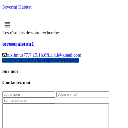
Severini Habitat
Les résultats de votre recherche
tereseralston1
o.x.im.us77.7.15.1h.6fl.1.n.l@gmail.com
Envoyer un e-mail
Appel
WhatsApp
Sur moi
Contactez moi
l