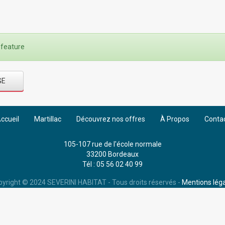
 feature
GE
ccueil
Martillac
Découvrez nos offres
À Propos
Conta
105-107 rue de l'école normale
33200 Bordeaux
Tél : 05 56 02 40 99
yright © 2024 SEVERINI HABITAT - Tous droits réservés -
Mentions lég