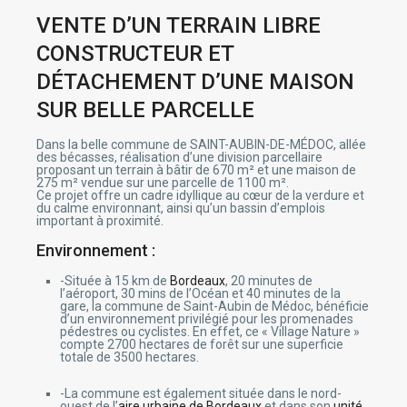
luminati
cklink panel
VENTE D’UN TERRAIN LIBRE
cklink panel
cklink panel
CONSTRUCTEUR ET
cklink panel
cklink panel
DÉTACHEMENT D’UNE MAISON
cklink panel
cklink panel
SUR BELLE PARCELLE
cklink panel
cklink panel
cklink panel
Dans la belle commune de SAINT-AUBIN-DE-MÉDOC, allée
cklink panel
des bécasses, réalisation d’une division parcellaire
cklink panel
proposant un terrain à bâtir de 670 m² et une maison de
cklink panel
275 m² vendue sur une parcelle de 1100 m².
cklink panel
Ce projet offre un cadre idyllique au cœur de la verdure et
cklink panel
du calme environnant, ainsi qu’un bassin d’emplois
cklink panel
important à proximité.
cklink panel
cklink panel
cklink panel
Environnement :
cklink panel
cklink panel
-Située à 15 km de
Bordeaux
, 20 minutes de
cklink panel
l’aéroport, 30 mins de l’Océan et 40 minutes de la
cklink panel
gare, la commune de Saint-Aubin de Médoc, bénéficie
cklink panel
d’un environnement privilégié pour les promenades
cklink panel
pédestres ou cyclistes. En effet, ce « Village Nature »
cklink panel
compte 2700 hectares de forêt sur une superficie
cklink panel
totale de 3500 hectares.
cklink panel
cklink panel
cklink panel
-La commune est également située dans le nord-
cklink panel
ouest de l’
aire urbaine de Bordeaux
et dans son
unité