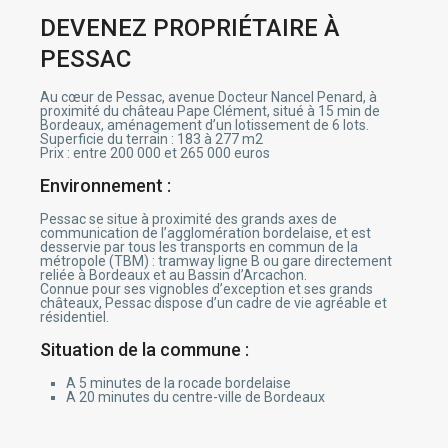
ink panel
ink panel
DEVENEZ PROPRIÉTAIRE À
ink panel
ink panel
PESSAC
ink panel
ink panel
ink panel
Au cœur de Pessac, avenue Docteur Nancel Penard, à
ink panel
proximité du château Pape Clément, situé à 15 min de
ink panel
Bordeaux, aménagement d’un lotissement de 6 lots.
ink panel
Superficie du terrain : 183 à 277 m2
ink panel
Prix : entre 200 000 et 265 000 euros
ink panel
ink panel
Environnement :
ink panel
ink panel
ink panel
Pessac se situe à proximité des grands axes de
ink panel
communication de l’agglomération bordelaise, et est
ink panel
desservie par tous les transports en commun de la
ink panel
métropole (TBM) : tramway ligne B ou gare directement
ink panel
reliée à Bordeaux et au Bassin d’Arcachon.
ink panel
Connue pour ses vignobles d’exception et ses grands
ink panel
châteaux, Pessac dispose d’un cadre de vie agréable et
ink panel
résidentiel.
ink panel
ink panel
Situation de la commune :
ink panel
ink panel
A 5 minutes de la rocade bordelaise
ink panel
A 20 minutes du centre-ville de Bordeaux
ink panel
ink panel
ink panel
ink panel