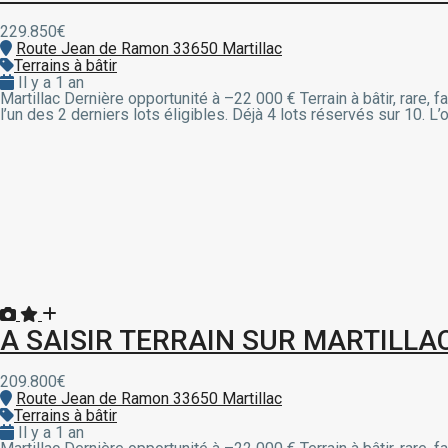
229.850€
Route Jean de Ramon 33650 Martillac
Terrains à bâtir
Il y a 1 an
Martillac Dernière opportunité à –22 000 € Terrain à bâtir, rare
l’un des 2 derniers lots éligibles. Déjà 4 lots réservés sur 10. 
3 downloader
giriş
A SAISIR TERRAIN SUR MARTILLA
209.800€
Route Jean de Ramon 33650 Martillac
Terrains à bâtir
 giriş
Il y a 1 an