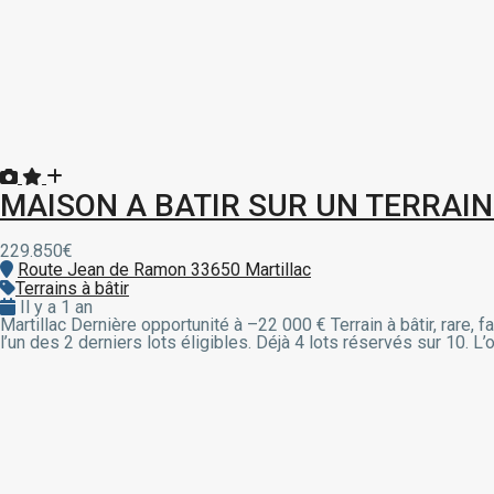
MAISON A BATIR SUR UN TERRAI
229.850€
Route Jean de Ramon 33650 Martillac
Terrains à bâtir
Il y a 1 an
Martillac Dernière opportunité à –22 000 € Terrain à bâtir, rare
l’un des 2 derniers lots éligibles. Déjà 4 lots réservés sur 10. 
i