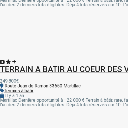
Martillac Dernière opportunité à –22 000 € Terrain à bâtir, rare
l’un des 2 derniers lots éligibles. Déjà 4 lots réservés sur 10. 
 giriş
TERRAIN A BATIR AU COEUR DES 
249.800€
Route Jean de Ramon 33650 Martillac
Terrains à bâtir
Il y a 1 an
Martillac Dernière opportunité à –22 000 € Terrain à bâtir, rare
l’un des 2 derniers lots éligibles. Déjà 4 lots réservés sur 10. 