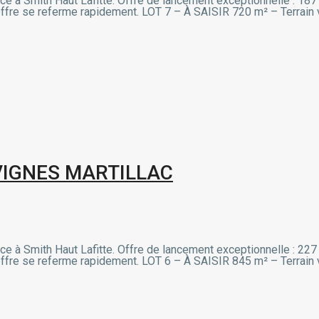
, face à Smith Haut Lafitte. Offre de lancement exceptionnelle : 
L’offre se referme rapidement. LOT 7 – À SAISIR 720 m² – Terrain v
VIGNES MARTILLAC
, face à Smith Haut Lafitte. Offre de lancement exceptionnelle : 
L’offre se referme rapidement. LOT 6 – À SAISIR 845 m² – Terrain v