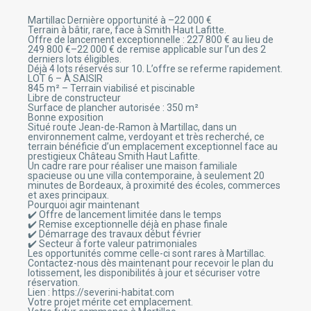
cklink panel
cklink panel
Martillac Dernière opportunité à –22 000 €
cklink panel
Terrain à bâtir, rare, face à Smith Haut Lafitte.
cklink panel
Offre de lancement exceptionnelle : 227 800 € au lieu de
cklink panel
249 800 €–22 000 € de remise applicable sur l’un des 2
cklink panel
derniers lots éligibles.
cklink panel
Déjà 4 lots réservés sur 10. L’offre se referme rapidement.
cklink panel
LOT 6 – À SAISIR
cklink panel
845 m² – Terrain viabilisé et piscinable
cklink panel
Libre de constructeur
cklink panel
Surface de plancher autorisée : 350 m²
cklink panel
Bonne exposition
cklink panel
Situé route Jean-de-Ramon à Martillac, dans un
cklink panel
environnement calme, verdoyant et très recherché, ce
cklink panel
terrain bénéficie d’un emplacement exceptionnel face au
cklink panel
prestigieux Château Smith Haut Lafitte.
cklink panel
Un cadre rare pour réaliser une maison familiale
cklink panel
spacieuse ou une villa contemporaine, à seulement 20
cklink panel
minutes de Bordeaux, à proximité des écoles, commerces
cklink panel
et axes principaux.
cklink panel
Pourquoi agir maintenant
cklink panel
✔️ Offre de lancement limitée dans le temps
cklink panel
✔️ Remise exceptionnelle déjà en phase finale
cklink panel
✔️ Démarrage des travaux début février
cklink panel
✔️ Secteur à forte valeur patrimoniales
cklink panel
Les opportunités comme celle-ci sont rares à Martillac.
cklink panel
Contactez-nous dès maintenant pour recevoir le plan du
cklink panel
lotissement, les disponibilités à jour et sécuriser votre
cklink panel
réservation.
cklink panel
Lien : https://severini-habitat.com
cklink panel
Votre projet mérite cet emplacement.
cklink panel